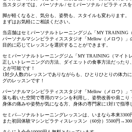
当スタジオでは、パーソナル / セミパーソナル / ピラテ
脚が軽くなると、気分も、姿勢も、スタイルも変わります。
まずはお気軽にご相談ください。
当店舗はセミパーソナルトレーニングジム「MY TRAININ
パーソナルマシンピラティススタジオ「Mellow（メロウ）
目的に応じてレッスンを選択することができます。
セミパーソナルトレーニングジム「MY TRAINING（マイ
正しいトレーニングの方法、ダイエットの食事方法だったり
とが可能です！
1対少人数のレッスンでありながらも、ひとりひとりの体力に
グのレッスンです！
パーソナルマシンピラティススタジオ「Mellow（メロウ）」
落ち着いた空間で専用のマシンを利用し、姿勢改善や肩こり
身体の痛みや姿勢が気になる方、身体の専門家に1対1で指
セミパ―ソナルトレーニングレッスンは、いまなら本来330
また初回体験マシンピラティスレッスン（60分）5500円→30
さらに入会金10000円も無料となっています。