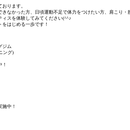
ております。
できなかった方、日頃運動不足で体力をつけたい方、肩こり・
ィスを体験してみてください(^^♪
トをはじめる一歩です！
グジム
レーニング)
中！
円実施中！