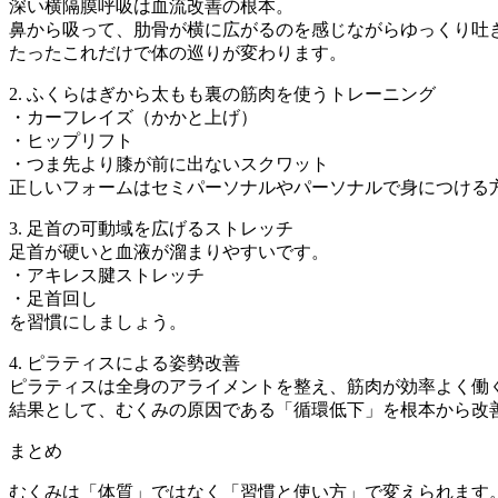
深い横隔膜呼吸は血流改善の根本。
鼻から吸って、肋骨が横に広がるのを感じながらゆっくり吐
たったこれだけで体の巡りが変わります。
2. ふくらはぎから太もも裏の筋肉を使うトレーニング
・カーフレイズ（かかと上げ）
・ヒップリフト
・つま先より膝が前に出ないスクワット
正しいフォームはセミパーソナルやパーソナルで身につける
3. 足首の可動域を広げるストレッチ
足首が硬いと血液が溜まりやすいです。
・アキレス腱ストレッチ
・足首回し
を習慣にしましょう。
4. ピラティスによる姿勢改善
ピラティスは全身のアライメントを整え、筋肉が効率よく働
結果として、むくみの原因である「循環低下」を根本から改
まとめ
むくみは「体質」ではなく「習慣と使い方」で変えられます