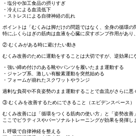
・塩分や加工食品の摂りすぎ
・冷えによる血流低下
・ストレスによる自律神経の乱れ
ポイントは「むくみは脚だけの問題ではなく、全身の循環の
特にふくらはぎの筋肉は血液を心臓に戻すポンプ作用があり
② むくみがある時に避けたい動き
むくみ改善のために運動をすることは大切ですが、逆効果に
・強い締め付けのある靴やパンツを履いたまま運動する
・ジャンプ系、激しい有酸素運動を突然始める
・フォームが崩れたスクワットやランジ
過剰な負荷や不良姿勢のまま運動することで血流がさらに悪
③ むくみを改善するためにできること（エビデンスベース）
むくみ改善には「循環をつくる筋肉の使い方」と「姿勢改善
ここでピラティスやパーソナルトレーニングが効果を発揮し
1. 呼吸で自律神経を整える