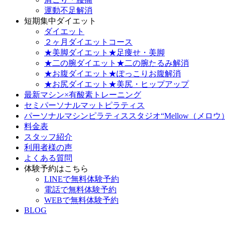
運動不足解消
短期集中ダイエット
ダイエット
２ヶ月ダイエットコース
★美脚ダイエット★足痩せ・美脚
★二の腕ダイエット★二の腕たるみ解消
★お腹ダイエット★ぽっこりお腹解消
★お尻ダイエット★美尻・ヒップアップ
最新マシン×有酸素トレーニング
セミパーソナルマットピラティス
パーソナルマシンピラティススタジオ“Mellow（メロウ
料金表
スタッフ紹介
利用者様の声
よくある質問
体験予約はこちら
LINEで無料体験予約
電話で無料体験予約
WEBで無料体験予約
BLOG