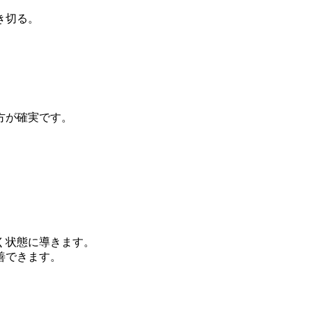
き切る。
方が確実です。
く状態に導きます。
善できます。
。