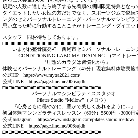
規定の人数に達したら終了する先着順の期間限定特典となっ
ダイエットしたい女性の方だけでなく、スポーツジムで継続
ングのセミパーソナルトレーニング・パーソナルマシンピラテ
思い立った時に行動することこそがトレーニング・ダイエッ
スタッフ一同お待ちしております。
□■□■□■□■□■□■□■□■□■□■□■□■□■□■□■□■
いまがわ整骨院発祥 西尾市セミパーソナルトレーニン
CONDITIONING LABO MY TRAINING (マイト
『理想のカラダは習慣化から』
体験セミパーソナルトレーニング（45分）現在無料体験実施
公式HP https://www.mytra2021.com/
公式LINE https://page.line.me/006sujdh
□■□■□■□■□■□■□■□■□■□■□■□■□■□■□■□■
パーソナルマシンピラティススタジオ
Pilates Studio “Mellow”（メロウ）
『心身ともに穏やかに、豊かで美しくあれるように…』
初回体験マシンピラティスレッスン（60分）5500円→3000
公式Instagram https://www.instagram.com/pilates.studio.mellow/
公式LINE https://page.line.me/006sujdh
□■□■□■□■□■□■□■□■□■□■□■□■□■□■□■□■