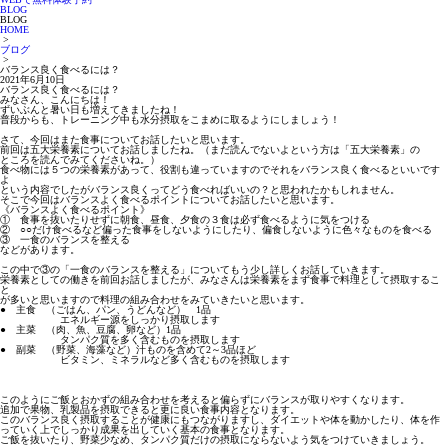
BLOG
BLOG
HOME
>
ブログ
>
バランス良く食べるには？
2021年6月10日
バランス良く食べるには？
みなさん、こんにちは！
ずいぶんと暑い日も増えてきましたね！
普段からも、トレーニング中も水分摂取をこまめに取るようにしましょう！
さて、今回はまた食事についてお話したいと思います。
前回は五大栄養素についてお話しましたね。（まだ読んでないよという方は「五大栄養素」の
ところを読んでみてくださいね。）
食べ物には５つの栄養素があって、役割も違っていますのでそれをバランス良く食べるといいです
よ
という内容でしたがバランス良くってどう食べればいいの？と思われたかもしれません。
そこで今回はバランスよく食べるポイントについてお話したいと思います。
《
バランスよく食べるポイント
》
① 食事を抜いたりせずに朝食、昼食、夕食の３食は必ず食べるように気をつける
② ○○だけ食べるなど偏った食事をしないようにしたり、偏食しないように色々なものを食べる
③ 一食のバランスを整える
などがあります。
この中で③の「一食のバランスを整える」についてもう少し詳しくお話していきます。
栄養素としての働きを前回お話しましたが、みなさんは栄養素をまず食事で料理として摂取するこ
と
が多いと思いますので料理の組み合わせをみていきたいと思います。
●
主食 （ごはん、パン、うどんなど） 1品
エネルギー源をしっかり摂取します
● 主菜 （肉、魚、豆腐、卵など）1品
タンパク質を多く含むものを摂取します
● 副菜 （野菜、海藻など）汁ものを含めて2～3品ほど
ビタミン、ミネラルなど多く含むものを摂取します
このようにご飯とおかずの組み合わせを考えると偏らずにバランスが取りやすくなります。
追加で果物、乳製品を摂取できると更に良い食事内容となります。
このバランス良く摂取することが健康にもつながりますし、ダイエットや体を動かしたり、体を作
っていく上でしっかり成果を出していく基本の食事となります。
ご飯を抜いたり、野菜少なめ、タンパク質だけの摂取にならないよう気をつけていきましょう。