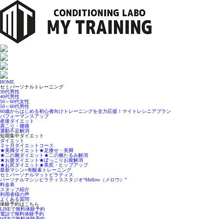
HOME
セミパーソナルトレーニング
30代男性
40代男性
50～60代女性
50～60代男性
60歳からはじめる初心者向けトレーニングを全力応援！マイトレシニアプラン
パフォーマンスアップ
産後ダイエット
肩こり・腰痛
運動不足解消
短期集中ダイエット
ダイエット
２ヶ月ダイエットコース
★美脚ダイエット★足痩せ・美脚
★二の腕ダイエット★二の腕たるみ解消
★お腹ダイエット★ぽっこりお腹解消
★お尻ダイエット★美尻・ヒップアップ
最新マシン×有酸素トレーニング
セミパーソナルマットピラティス
パーソナルマシンピラティススタジオ“Mellow（メロウ）”
料金表
スタッフ紹介
利用者様の声
よくある質問
体験予約はこちら
LINEで無料体験予約
電話で無料体験予約
WEBで無料体験予約