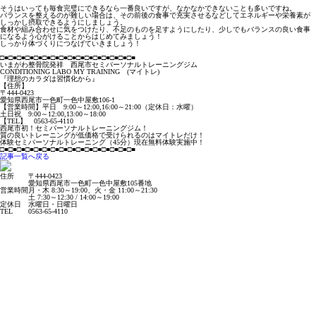
そうはいっても毎食完璧にできるなら一番良いですが、なかなかできないことも多いですね。
バランスを整えるのが難しい場合は、その前後の食事で充実させるなどしてエネルギーや栄養素が
しっかし摂取できるようにしましょう。
食材や組み合わせに気をつけたり、不足のものを足すようにしたり、少しでもバランスの良い食事
になるよう心がけることからはじめてみましょう！
しっかり体づくりにつなげていきましょう！
□■□■□■□■□■□■□■□■□■□■□■□■□■□■□■□■
いまがわ整骨院発祥 西尾市セミパーソナルトレーニングジム
CONDITIONING LABO MY TRAINING (マイトレ)
『理想のカラダは習慣化から』
【住所】
〒444-0423
愛知県西尾市一色町一色中屋敷106-1
【営業時間】平日 9:00～12:00,16:00～21:00（定休日：水曜）
土日祝 9:00～12:00,13:00～18:00
【TEL】 0563-65-4110
西尾市初！セミパーソナルトレーニングジム！
質の良いトレーニングが低価格で受けられるのはマイトレだけ！
体験セミパーソナルトレーニング（45分）現在無料体験実施中！
□■□■□■□■□■□■□■□■□■□■□■□■□■□■□■□■
記事一覧へ戻る
住所
〒444-0423
愛知県西尾市一色町一色中屋敷105番地
営業時間
月・木 8:30～19:00、火・金 11:00～21:30
土 7:30～12:30 / 14:00～19:00
定休日
水曜日・日曜日
TEL
0563-65-4110