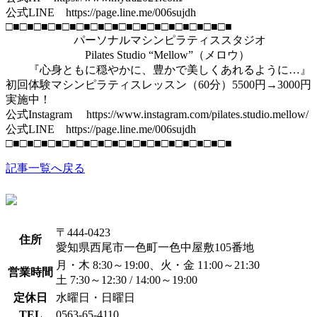
公式LINE https://page.line.me/006sujdh
□■□■□■□■□■□■□■□■□■□■□■□■□■□■□■□■
パーソナルマシンピラティススタジオ
Pilates Studio “Mellow”（メロウ）
『心身ともに穏やかに、豊かで美しくあれるように…』
初回体験マシンピラティスレッスン（60分）5500円→3000円
実施中！
公式Instagram https://www.instagram.com/pilates.studio.mellow/
公式LINE https://page.line.me/006sujdh
□■□■□■□■□■□■□■□■□■□■□■□■□■□■□■□■
記事一覧へ戻る
〒444-0423
住所
愛知県西尾市一色町一色中屋敷105番地
月・木 8:30～19:00、火・金 11:00～21:30
営業時間
土 7:30～12:30 / 14:00～19:00
定休日
水曜日・日曜日
TEL
0563-65-4110