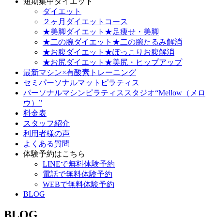
短期集中ダイエット
ダイエット
２ヶ月ダイエットコース
★美脚ダイエット★足痩せ・美脚
★二の腕ダイエット★二の腕たるみ解消
★お腹ダイエット★ぽっこりお腹解消
★お尻ダイエット★美尻・ヒップアップ
最新マシン×有酸素トレーニング
セミパーソナルマットピラティス
パーソナルマシンピラティススタジオ“Mellow（メロ
ウ）”
料金表
スタッフ紹介
利用者様の声
よくある質問
体験予約はこちら
LINEで無料体験予約
電話で無料体験予約
WEBで無料体験予約
BLOG
BLOG