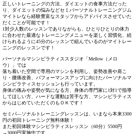
正しいトレーニングの方法、ダイエットの食事方法だった
り、ダイエットの悩みなどセミパーソナルトレーニングジム
マイトレなら経験豊富なスタッフからアドバイスさせていた
だくことが可能です！
1対少人数のレッスンでありながらも、ひとりひとりの体力
に合わせた最適なトレーニングメニューを楽しく習慣化、続
けられるように45分のレッスンで組んでいるのがマイトレー
ニングのレッスンです！
パーソナルマシンピラティススタジオ「Mellow（メロ
ウ）」では
落ち着いた空間で専用のマシンを利用し、姿勢改善や肩こ
り・腰痛改善、パフォーマンスアップに向けたパーソナルマ
シンピラティスセッションも行っています。
身体の痛みや姿勢が気になる方、身体の専門家に1対1で指導
してほしい方、ハードな運動は苦手な方、マシンピラティス
からはじめていただくのもＯＫです！
セミパ―ソナルトレーニングレッスンは、いまなら本来3300
円の初回トレーニング無料体験！
また初回体験マシンピラティスレッスン（60分）5500円
→3000円実施中です