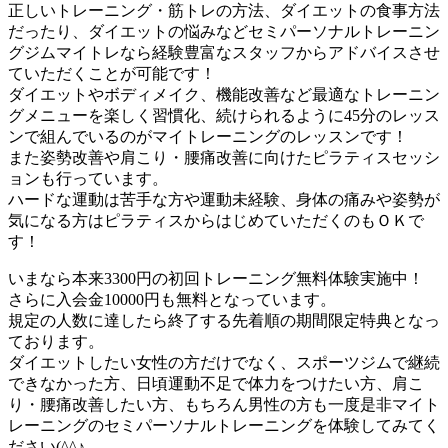
正しいトレーニング・筋トレの方法、ダイエットの食事方法
だったり、ダイエットの悩みなどセミパーソナルトレーニン
グジムマイトレなら経験豊富なスタッフからアドバイスさせ
ていただくことが可能です！
ダイエットやボディメイク、機能改善など最適なトレーニン
グメニューを楽しく習慣化、続けられるように45分のレッス
ンで組んでいるのがマイトレーニングのレッスンです！
また姿勢改善や肩こり・腰痛改善に向けたピラティスセッシ
ョンも行っています。
ハードな運動は苦手な方や運動未経験、身体の痛みや姿勢が
気になる方はピラティスからはじめていただくのもＯＫで
す！
いまなら本来3300円の初回トレーニング無料体験実施中！
さらに入会金10000円も無料となっています。
規定の人数に達したら終了する先着順の期間限定特典となっ
ております。
ダイエットしたい女性の方だけでなく、スポーツジムで継続
できなかった方、日頃運動不足で体力をつけたい方、肩こ
り・腰痛改善したい方、もちろん男性の方も一度是非マイト
レーニングのセミパーソナルトレーニングを体験してみてく
ださい(^^♪