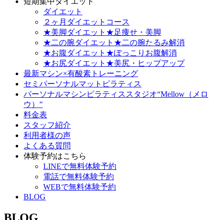
短期集中ダイエット
ダイエット
２ヶ月ダイエットコース
★美脚ダイエット★足痩せ・美脚
★二の腕ダイエット★二の腕たるみ解消
★お腹ダイエット★ぽっこりお腹解消
★お尻ダイエット★美尻・ヒップアップ
最新マシン×有酸素トレーニング
セミパーソナルマットピラティス
パーソナルマシンピラティススタジオ“Mellow（メロ
ウ）”
料金表
スタッフ紹介
利用者様の声
よくある質問
体験予約はこちら
LINEで無料体験予約
電話で無料体験予約
WEBで無料体験予約
BLOG
BLOG