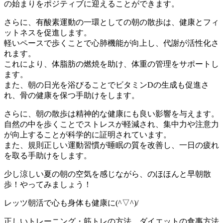
の始まりをポジティブに迎えることができます。
さらに、有酸素運動の一環としての朝の散歩は、健康とフィ
ットネスを促進します。
軽いペースで歩くことで心肺機能が向上し、代謝が活性化さ
れます。
これにより、体脂肪の燃焼を助け、体重の管理をサポートし
ます。
また、朝の日光を浴びることでビタミンDの生成も促進さ
れ、骨の健康を保つ手助けをします。
さらに、朝の散歩は精神的な健康にも良い影響を与えます。
自然の中を歩くことでストレスが軽減され、集中力や注意力
が向上することが科学的に証明されています。
また、規則正しい運動習慣が睡眠の質を改善し、一日の疲れ
を取る手助けをします。
少し涼しい夏の朝の空気を感じながら、のほほんと早朝散
歩！やってみましょう！
レッツ朝活で心も身体も健康に(^▽^)/
正しいトレーニング・筋トレの方法、ダイエットの食事方法