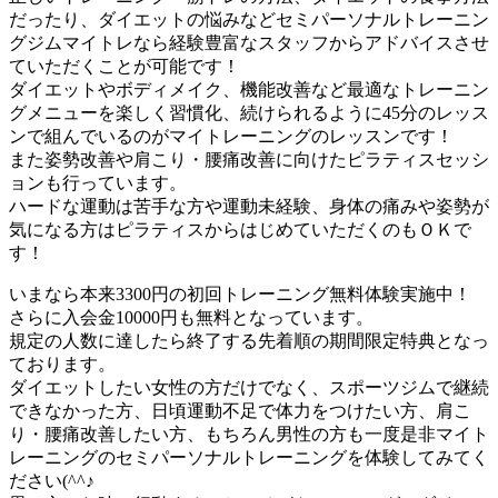
だったり、ダイエットの悩みなどセミパーソナルトレーニン
グジムマイトレなら経験豊富なスタッフからアドバイスさせ
ていただくことが可能です！
ダイエットやボディメイク、機能改善など最適なトレーニン
グメニューを楽しく習慣化、続けられるように45分のレッス
ンで組んでいるのがマイトレーニングのレッスンです！
また姿勢改善や肩こり・腰痛改善に向けたピラティスセッシ
ョンも行っています。
ハードな運動は苦手な方や運動未経験、身体の痛みや姿勢が
気になる方はピラティスからはじめていただくのもＯＫで
す！
いまなら本来3300円の初回トレーニング無料体験実施中！
さらに入会金10000円も無料となっています。
規定の人数に達したら終了する先着順の期間限定特典となっ
ております。
ダイエットしたい女性の方だけでなく、スポーツジムで継続
できなかった方、日頃運動不足で体力をつけたい方、肩こ
り・腰痛改善したい方、もちろん男性の方も一度是非マイト
レーニングのセミパーソナルトレーニングを体験してみてく
ださい(^^♪