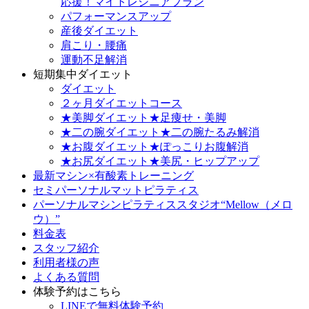
応援！マイトレシニアプラン
パフォーマンスアップ
産後ダイエット
肩こり・腰痛
運動不足解消
短期集中ダイエット
ダイエット
２ヶ月ダイエットコース
★美脚ダイエット★足痩せ・美脚
★二の腕ダイエット★二の腕たるみ解消
★お腹ダイエット★ぽっこりお腹解消
★お尻ダイエット★美尻・ヒップアップ
最新マシン×有酸素トレーニング
セミパーソナルマットピラティス
パーソナルマシンピラティススタジオ“Mellow（メロ
ウ）”
料金表
スタッフ紹介
利用者様の声
よくある質問
体験予約はこちら
LINEで無料体験予約