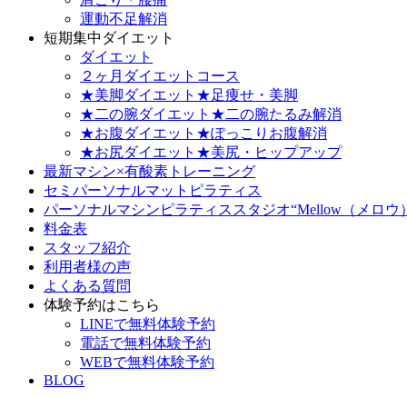
運動不足解消
短期集中ダイエット
ダイエット
２ヶ月ダイエットコース
★美脚ダイエット★足痩せ・美脚
★二の腕ダイエット★二の腕たるみ解消
★お腹ダイエット★ぽっこりお腹解消
★お尻ダイエット★美尻・ヒップアップ
最新マシン×有酸素トレーニング
セミパーソナルマットピラティス
パーソナルマシンピラティススタジオ“Mellow（メロウ
料金表
スタッフ紹介
利用者様の声
よくある質問
体験予約はこちら
LINEで無料体験予約
電話で無料体験予約
WEBで無料体験予約
BLOG