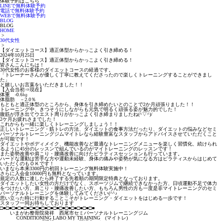
体験予約はこちら
LINEで無料体験予約
電話で無料体験予約
WEBで無料体験予約
BLOG
BLOG
HOME
>
30代女性
>
【ダイエットコース】適正体型からかっこよく引き締める！
2024年10月25日
【ダイエットコース】適正体型からかっこよく引き締める！
皆さんこんにちは！
30代女性のお客様のダイエットコースの経過です。
「トレーナーさんが優しく丁寧に教えてくださったので楽しくトレーニングすることができまし
た」
と嬉しいお言葉をいただきました！！
【入会当初⇒現在】
体重 -0.6㎏
体脂肪 －2.0％
もともと適正体型のところから、身体を引き締めたいとのことで2か月頑張りました！！
トレーニング中、きつそうにしながらも元気で明るく頑張る姿が魅力的でした！
腹筋が浮き出てウエスト周りがかっこよく引き締まりましたね(^▽^)/
2ケ月お疲れさまでした！
これからも一緒に楽しくトレーニングしましょう！！
正しいトレーニング・筋トレの方法、ダイエットの食事方法だったり、ダイエットの悩みなどセミ
パーソナルトレーニングジムマイトレなら経験豊富なスタッフからアドバイスさせていただくこと
が可能です！
ダイエットやボディメイク、機能改善など最適なトレーニングメニューを楽しく習慣化、続けられ
るように45分のレッスンで組んでいるのがマイトレーニングのレッスンです！
また姿勢改善や肩こり・腰痛改善に向けたピラティスセッションも行っています。
ハードな運動は苦手な方や運動未経験、身体の痛みや姿勢が気になる方はピラティスからはじめて
いただくのもＯＫです！
いまなら本来3300円の初回トレーニング無料体験実施中！
さらに入会金10000円も無料となっています。
規定の人数に達したら終了する先着順の期間限定特典となっております。
ダイエットしたい女性の方だけでなく、スポーツジムで継続できなかった方、日頃運動不足で体力
をつけたい方、肩こり・腰痛改善したい方、もちろん男性の方も一度是非マイトレーニングのセミ
パーソナルトレーニングを体験してみてください(^^♪
思い立った時に行動することこそがトレーニング・ダイエットをはじめる一歩です！
スタッフ一同お待ちしております
□■□■□■□■□■□■□■□■□■□■□■□■□■□■□■□■
いまがわ整骨院発祥 西尾市セミパーソナルトレーニングジム
CONDITIONING LABO MY TRAINING (マイトレ)