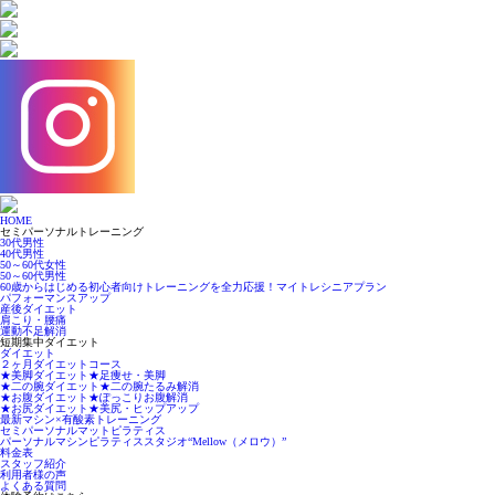
HOME
セミパーソナルトレーニング
30代男性
40代男性
50～60代女性
50～60代男性
60歳からはじめる初心者向けトレーニングを全力応援！マイトレシニアプラン
パフォーマンスアップ
産後ダイエット
肩こり・腰痛
運動不足解消
短期集中ダイエット
ダイエット
２ヶ月ダイエットコース
★美脚ダイエット★足痩せ・美脚
★二の腕ダイエット★二の腕たるみ解消
★お腹ダイエット★ぽっこりお腹解消
★お尻ダイエット★美尻・ヒップアップ
最新マシン×有酸素トレーニング
セミパーソナルマットピラティス
パーソナルマシンピラティススタジオ“Mellow（メロウ）”
料金表
スタッフ紹介
利用者様の声
よくある質問