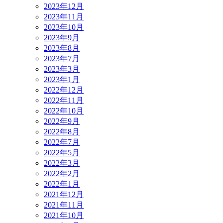
2023年12月
2023年11月
2023年10月
2023年9月
2023年8月
2023年7月
2023年3月
2023年1月
2022年12月
2022年11月
2022年10月
2022年9月
2022年8月
2022年7月
2022年5月
2022年3月
2022年2月
2022年1月
2021年12月
2021年11月
2021年10月