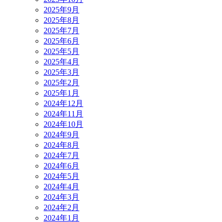
2025年9月
2025年8月
2025年7月
2025年6月
2025年5月
2025年4月
2025年3月
2025年2月
2025年1月
2024年12月
2024年11月
2024年10月
2024年9月
2024年8月
2024年7月
2024年6月
2024年5月
2024年4月
2024年3月
2024年2月
2024年1月