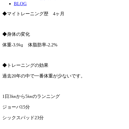
BLOG
◆マイトレーニング歴 4ヶ月
◆身体の変化
体重-3.9㎏ 体脂肪率-2.2%
◆トレーニングの効果
過去20年の中で一番体重が少ないです。
1日3㎞から5㎞のランニング
ジョーバ15分
シックスパッド23分