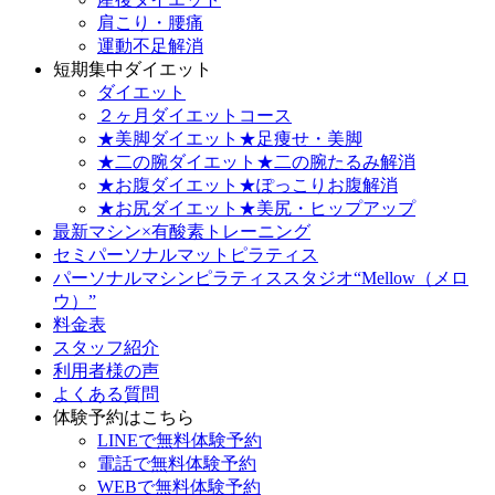
肩こり・腰痛
運動不足解消
短期集中ダイエット
ダイエット
２ヶ月ダイエットコース
★美脚ダイエット★足痩せ・美脚
★二の腕ダイエット★二の腕たるみ解消
★お腹ダイエット★ぽっこりお腹解消
★お尻ダイエット★美尻・ヒップアップ
最新マシン×有酸素トレーニング
セミパーソナルマットピラティス
パーソナルマシンピラティススタジオ“Mellow（メロ
ウ）”
料金表
スタッフ紹介
利用者様の声
よくある質問
体験予約はこちら
LINEで無料体験予約
電話で無料体験予約
WEBで無料体験予約