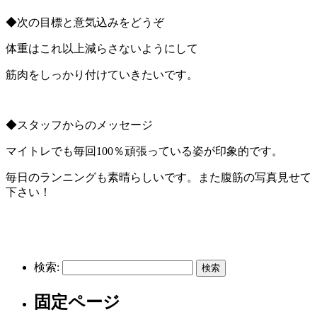
◆次の目標と意気込みをどうぞ
体重はこれ以上減らさないようにして
筋肉をしっかり付けていきたいです。
◆スタッフからのメッセージ
マイトレでも毎回100％頑張っている姿が印象的です。
毎日のランニングも素晴らしいです。また腹筋の写真見せて
下さい！
検索:
固定ページ